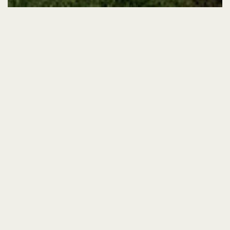
備考
Information
・カーナビゲーションを設定の際は、
「NATURE HOTEL NARUKAWA」を
目的地
に設定してお越しください。
・冬季は、積雪約10cmを目安として国道・県道
ともに除雪を行っていますので、ご安心くだ
さい。
・屋外無料駐車場約50台を確保しておりますの
で、ご安心ください。