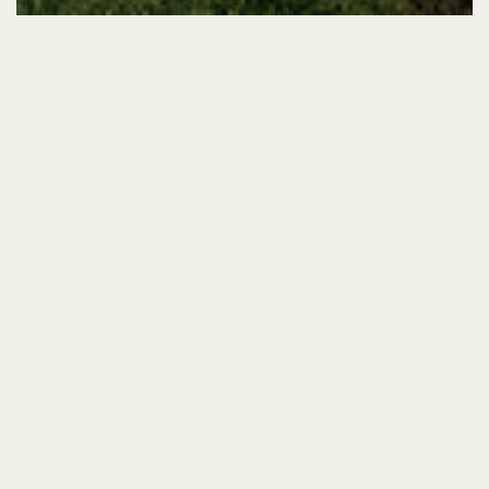
備考
Information
・カーナビゲーションを設定の際は、
「NATURE HOTEL NARUKAWA」を
目的地
に設定してお越しください。
・冬季は、積雪約10cmを目安として国道・県道
ともに除雪を行っていますので、ご安心くだ
さい。
・屋外無料駐車場約50台を確保しておりますの
で、ご安心ください。